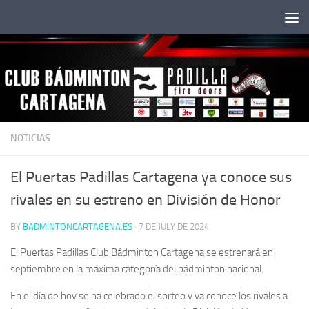
Skip to content
NOTICIAS
El Puertas Padillas Cartagena ya conoce sus
rivales en su estreno en División de Honor
BY
BADMINTONCARTAGENA.ES
·
7 DE JULY DE 2024
El Puertas Padillas Club Bádminton Cartagena se estrenará en
septiembre en la máxima categoría del bádminton nacional.
En el día de hoy se ha celebrado el sorteo y ya conoce los rivales a