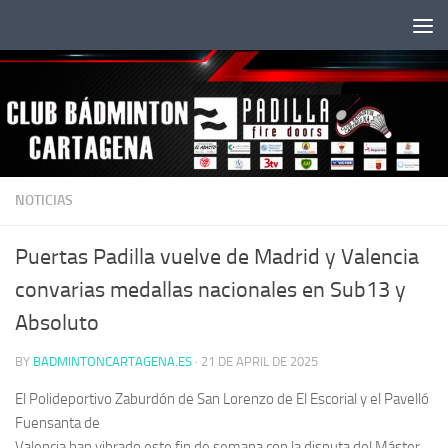
Skip to content
NOTICIAS
Puertas Padilla vuelve de Madrid y Valencia
convarias medallas nacionales en Sub13 y
Absoluto
BY
BADMINTONCARTAGENA.ES
·
21 DE APRIL DE 2025
El Polideportivo Zaburdón de San Lorenzo de El Escorial y el Pavelló
Fuensanta de
Valencia han vibrado este fin de semana con la disputa del Máster